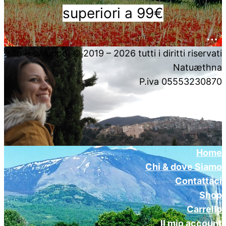
superiori a 99€
….
sito e sviluppo: © 2019 – 2026 tutti i diritti riservati
Natuæthna
P.iva 05553230870
Home
Chi & dove Siamo
Contattaci
Shop
Carrello
Il mio account