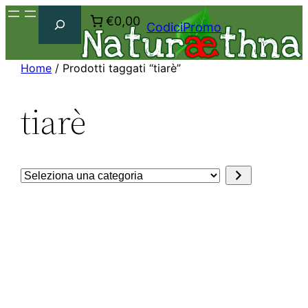
Cerca
€0,00
CodiciPromo
Home
/ Prodotti taggati “tiarè”
tiarè
Seleziona
una
categoria