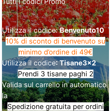
Tutti i codici Promo
Utilizza il codice:
Benvenuto10
10% di sconto di benvenuto
su
minimo d’ordine di 49€
Utilizza il codice
: Tisane3x2
Prendi 3 tisane paghi 2
Valida sul carrello in automatico
la
Spedizione gratuita per ordini