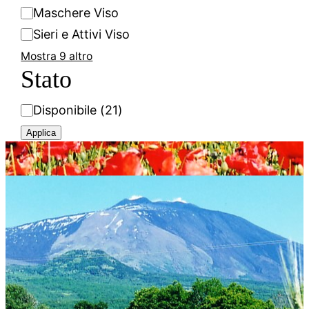
Maschere Viso
Sieri e Attivi Viso
Mostra 9 altro
Stato
S
Disponibile
(
21
)
t
Applica
a
t
o