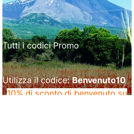
Tutti i codici Promo
Utilizza il codice:
Benvenuto10
10% di sconto di benvenuto
su
minimo d’ordine di 49€
Utilizza il codice
: Tisane3x2
Prendi 3 tisane paghi 2