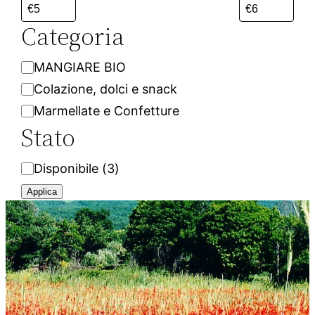
Categoria
C
MANGIARE BIO
a
Colazione, dolci e snack
t
Marmellate e Confetture
e
Stato
g
o
S
Disponibile
(
3
)
r
t
Applica
i
a
a
t
o