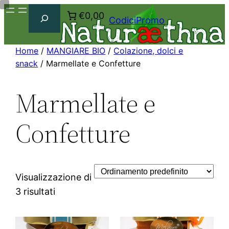
Cerca
€0,00
CodiciPromo
Home
/
MANGIARE BIO
/
Colazione, dolci e
snack
/ Marmellate e Confetture
Marmellate e
Confetture
Visualizzazione di
3 risultati