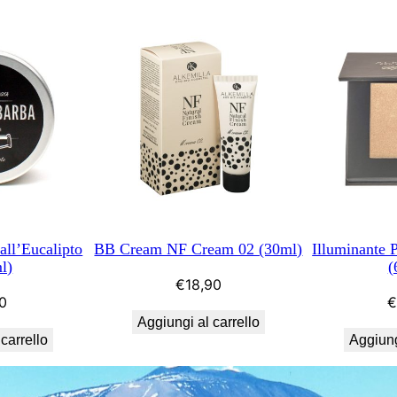
à
all’Eucalipto
BB Cream NF Cream 02 (30ml)
Illuminante 
l)
(
€
18,90
0
Aggiungi al carrello
carrello
Aggiung