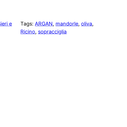
ieri e
Tags:
ARGAN
, 
mandorle
, 
oliva
, 
Ricino
, 
sopracciglia