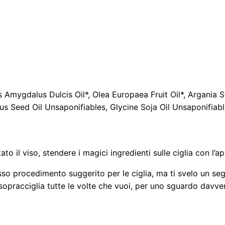
l
i
a
(
1
0
m
s Amygdalus Dulcis Oil*, Olea Europaea Fruit Oil*, Argania 
l
us Seed Oil Unsaponifiables, Glycine Soja Oil Unsaponifiabl
)
q
u
o il viso, stendere i magici ingredienti sulle ciglia con l’a
a
n
sso procedimento suggerito per le ciglia, ma ti svelo un seg
e sopracciglia tutte le volte che vuoi, per uno sguardo da
t
i
t