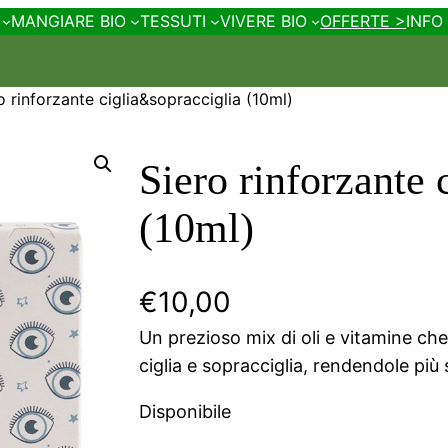
MANGIARE BIO
TESSUTI
VIVERE BIO
OFFERTE >
INFO
o rinforzante ciglia&sopracciglia (10ml)
Siero rinforzante 
(10ml)
€
10,00
Un prezioso mix di oli e vitamine che 
ciglia e sopracciglia, rendendole più
Disponibile