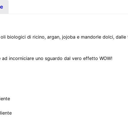
c
ve
i
g
l
i
oli biologici di ricino, argan, jojoba e mandorle dolci, dalle 
a
&
te ad incorniciare uno sguardo dal vero effetto WOW!
s
o
p
r
a
c
iente
c
liente
i
g