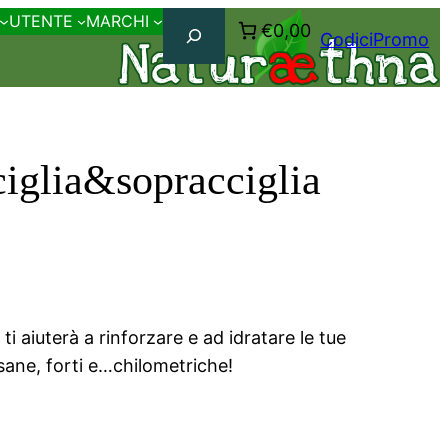
Cerca
UTENTE
MARCHI
€0,00
CodiciPromo
ciglia&sopracciglia
ti aiuterà a rinforzare e ad idratare le tue
 sane, forti e…chilometriche!