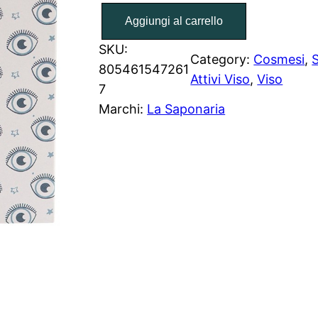
S
Aggiungi al carrello
i
e
SKU:
Category:
Cosmesi
, 
S
r
805461547261
Attivi Viso
, 
Viso
o
7
r
Marchi:
La Saponaria
i
n
f
o
r
z
a
n
t
e