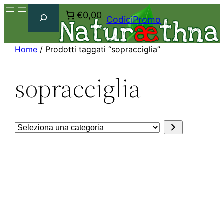
Cerca
€0,00
CodiciPromo
Home
/ Prodotti taggati “sopracciglia”
sopracciglia
Seleziona
una
categoria