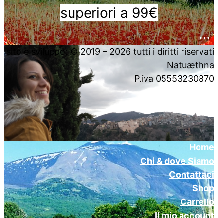
superiori a 99€
….
sito e sviluppo: © 2019 – 2026 tutti i diritti riservati
Natuæthna
P.iva 05553230870
Home
Chi & dove Siamo
Contattaci
Shop
Carrello
Il mio account