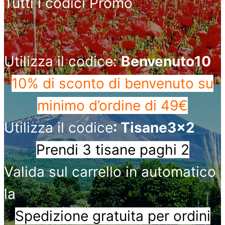
Tutti i codici Promo
Utilizza il codice:
Benvenuto10
10% di sconto di benvenuto
su
minimo d’ordine di 49€
Utilizza il codice
: Tisane3x2
Prendi 3 tisane paghi 2
Valida sul carrello in automatico
la
Spedizione gratuita per ordini