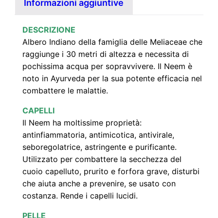
Informazioni aggiuntive
)
q
DESCRIZIONE
u
Albero Indiano della famiglia delle Meliaceae che
a
raggiunge i 30 metri di altezza e necessita di
n
pochissima acqua per sopravvivere. Il Neem è
t
noto in Ayurveda per la sua potente efficacia nel
i
combattere le malattie.
t
CAPELLI
à
Il Neem ha moltissime proprietà:
antinfiammatoria, antimicotica, antivirale,
seboregolatrice, astringente e purificante.
Utilizzato per combattere la secchezza del
cuoio capelluto, prurito e forfora grave, disturbi
che aiuta anche a prevenire, se usato con
costanza. Rende i capelli lucidi.
PELLE