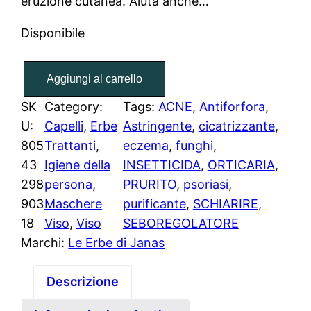
eruzione cutanea. Aiuta anche…
Disponibile
N
Aggiungi al carrello
e
e
SK
Category:
Tags:
ACNE
, 
Antiforfora
, 
m
U:
Capelli
, 
Erbe
Astringente
, 
cicatrizzante
, 
B
805
Trattanti
, 
eczema
, 
funghi
, 
I
43
Igiene della
INSETTICIDA
, 
ORTICARIA
, 
O
298
persona
, 
PRURITO
, 
psoriasi
, 
(
903
Maschere
purificante
, 
SCHIARIRE
, 
1
18
Viso
, 
Viso
SEBOREGOLATORE
0
Marchi:
Le Erbe di Janas
0
g
Descrizione
r