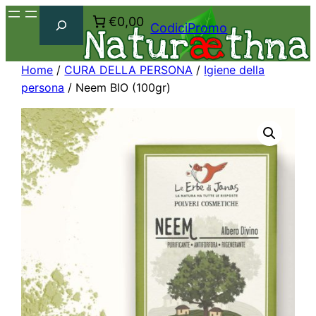
Cerca
€0,00
CodiciPromo
Home
/
CURA DELLA PERSONA
/
Igiene della
persona
/ Neem BIO (100gr)