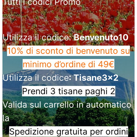
Tutti i codici Promo
Utilizza il codice:
Benvenuto10
10% di sconto di benvenuto
su
minimo d’ordine di 49€
Utilizza il codice
: Tisane3x2
Prendi 3 tisane paghi 2
Valida sul carrello in automatico
la
Spedizione gratuita per ordini