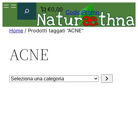
Cerca
€0,00
CodiciPromo
Home
/ Prodotti taggati “ACNE”
ACNE
Seleziona
una
categoria