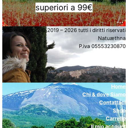
superiori a 99€
….
sito e sviluppo: © 2019 – 2026 tutti i diritti riservati
Natuæthna
P.iva 05553230870
Home
Chi & dove Siamo
Contattaci
Shop
Carrello
Il mio account