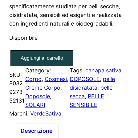
specificatamente studiata per pelli secche,
disidratate, sensibili ed esigenti e realizzata
con ingredienti naturali e biodegradabili.
Disponibile
C
Aggiungi al carrello
r
e
Category:
Tags:
canapa sativa
, 
SKU:
m
Corpo
, 
Cosmesi
, 
DOPOSOLE
, 
pelle
8032
a
Creme Corpo
, 
disidratata
, 
pelle
9273
C
Doposole
, 
secca
, 
PELLE
52131
o
SOLARI
SENSIBILE
r
Marchi:
VerdeSativa
p
o
Descrizione
P