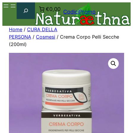
Cerca
€0,00
CodiciPromo
Home
/
CURA DELLA
PERSONA
/
Cosmesi
/ Crema Corpo Pelli Secche
(200ml)