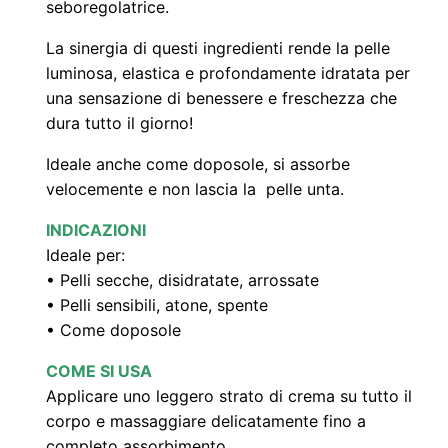
seboregolatrice.
)
La sinergia di questi ingredienti rende la pelle
q
luminosa, elastica e profondamente idratata per
u
una sensazione di benessere e freschezza che
a
dura tutto il giorno!
n
Ideale anche come doposole, si assorbe
t
velocemente e non lascia la pelle unta.
i
t
INDICAZIONI
à
Ideale per:
• Pelli secche, disidratate, arrossate
• Pelli sensibili, atone, spente
• Come doposole
COME SI USA
Applicare uno leggero strato di crema su tutto il
corpo e massaggiare delicatamente fino a
completo assorbimento.