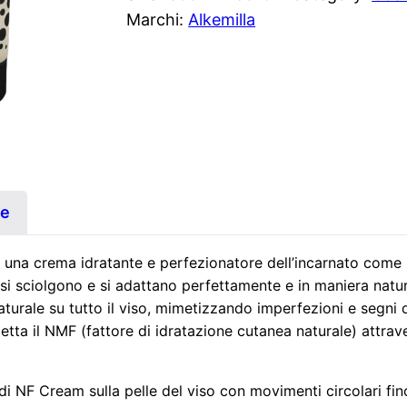
r
Marchi:
Alkemilla
e
a
m
N
F
C
r
ve
e
a
e una crema idratante e perfezionatore dell’incarnato come 
m
i sciolgono e si adattano perfettamente e in maniera natural
0
turale su tutto il viso, mimetizzando imperfezioni e segni 
2
etta il NMF (fattore di idratazione cutanea naturale) attraver
(
3
i NF Cream sulla pelle del viso con movimenti circolari fin
0