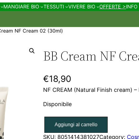
MANGIARE BIO
TESSUTI
VIVERE BIO
OFFERTE >
INFO
Cream NF Cream 02 (30ml)
BB Cream NF Cre
€
18,90
NF CREAM (Natural Finish cream) – F
Disponibile
B
Aggiungi al carrello
B
C
SKU:
8051414381027
Category:
Cos