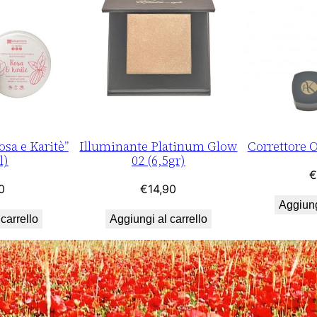
sa e Karitè”
Illuminante Platinum Glow
Correttore O
l)
02 (6,5gr)
€
0
€
14,90
Aggiung
carrello
Aggiungi al carrello