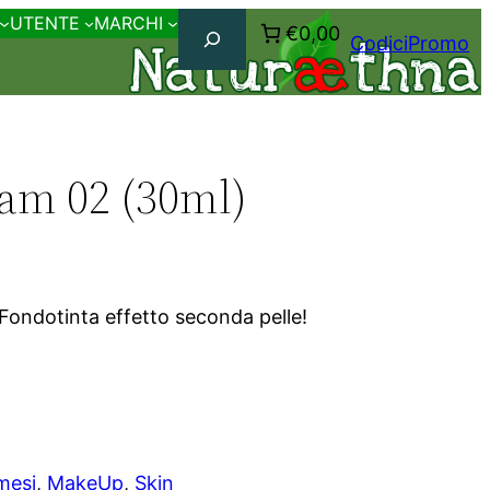
Cerca
UTENTE
MARCHI
€0,00
CodiciPromo
am 02 (30ml)
ondotinta effetto seconda pelle!
mesi
, 
MakeUp
, 
Skin