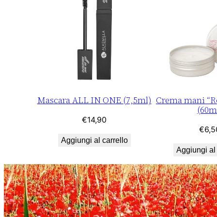
Mascara ALL IN ONE (7,5ml)
Crema mani “Ro
(60m
€
14,90
€
6,5
Aggiungi al carrello
Aggiungi al 