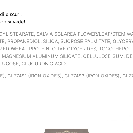
m
l
di e scuri.
)
non si vede
!
q
YL STEARATE, SALVIA SCLAREA FLOWER/LEAF/STEM WA
u
TE, PROPANEDIOL, SILICA, SUCROSE PALMITATE, GLYCE
a
ZED WHEAT PROTEIN, OLIVE GLYCERIDES, TOCOPHEROL,
n
 MAGNESIUM ALUMINUM SILICATE, CELLULOSE GUM, DE
t
LUCOSE, GLUCURONIC ACID.
i
), CI 77491 (IRON OXIDES), CI 77492 (IRON OXIDES),
CI 7
t
à