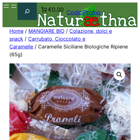
Cerca
€0,00
CodiciPromo
Home
/
MANGIARE BIO
/
Colazione, dolci e
snack
/
Carrubato, Cioccolato e
Caramelle
/ Caramelle Siciliane Biologiche Ripiene
(65g)