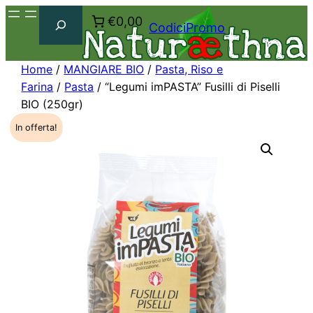
Cerca
€0,00
CodiciPromo
Home
/
MANGIARE BIO
/
Pasta, Riso e
Farina
/
Pasta
/ “Legumi imPASTA” Fusilli di Piselli
BIO (250gr)
In offerta!