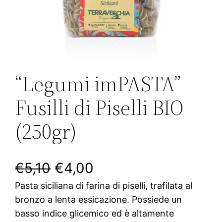
“Legumi imPASTA”
Fusilli di Piselli BIO
(250gr)
I
I
€
5,10
€
4,00
Pasta siciliana di farina di piselli, trafilata al
l
l
bronzo a lenta essicazione. Possiede un
p
p
basso indice glicemico ed è altamente