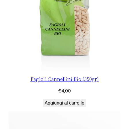
n
t
i
t
à
Fagioli Cannellini Bio (350gr)
€
4,00
Aggiungi al carrello