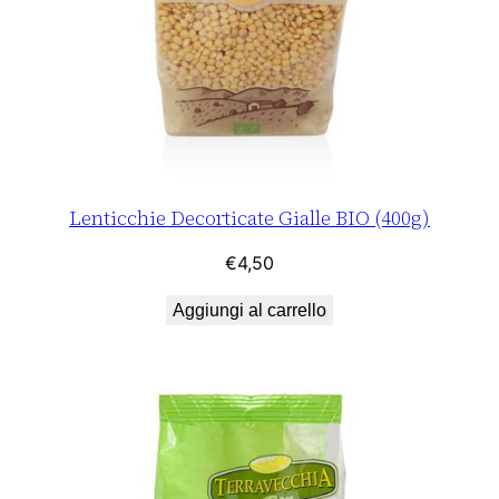
,
l
1
l
i
0
B
I
.
O
(
Lenticchie Decorticate Gialle BIO (400g)
2
€
4,50
5
0
Aggiungi al carrello
g
r
)
q
u
a