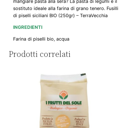
mangiare pasta alla sera? La pasta di legumi è il
n
l
T
sostituto ideale alla farina di grano tenero. Fusilli
A
a
e
di piselli siciliani BIO (250gr) – TerraVecchia
"
INGREDIENTI
l
è
F
u
Farina di piselli bio, acqua
e
:
s
Prodotti correlati
e
€
i
l
r
4
l
i
a
,
d
:
0
i
P
€
0
i
5
.
s
e