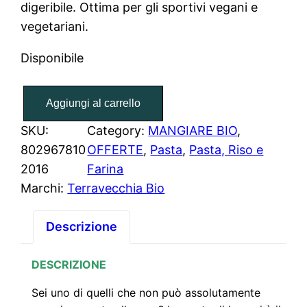
digeribile. Ottima per gli sportivi vegani e
r
r
vegetariani.
e
e
Disponibile
z
z
"
z
z
Aggiungi al carrello
L
e
SKU:
Category:
MANGIARE BIO
, 
o
o
g
802967810
OFFERTE
, 
Pasta
, 
Pasta, Riso e
o
a
u
2016
Farina
m
Marchi:
Terravecchia Bio
r
t
i
i
t
i
Descrizione
m
g
u
P
DESCRIZIONE
A
i
a
Sei uno di quelli che non può assolutamente
S