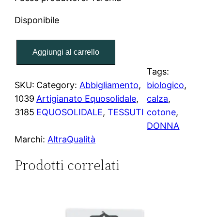
Disponibile
C
Aggiungi al carrello
a
l
Tags:
z
SKU:
Category:
Abbigliamento
, 
biologico
, 
e
1039
Artigianato Equosolidale
, 
calza
, 
D
3185
EQUOSOLIDALE
, 
TESSUTI
cotone
, 
o
DONNA
n
Marchi:
AltraQualità
n
Prodotti correlati
a
R
i
g