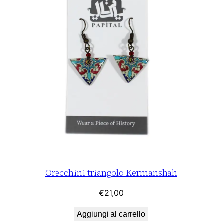
h
e
R
o
s
s
o
-
R
o
s
a
(
Orecchini triangolo Kermanshah
3
€
21,00
5
/
Aggiungi al carrello