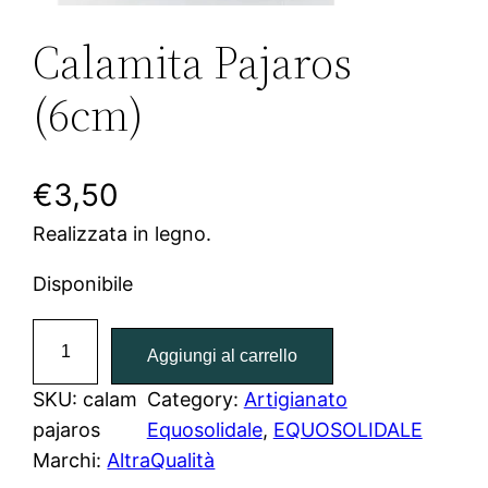
Calamita Pajaros
(6cm)
€
3,50
Realizzata in legno.
Disponibile
C
Aggiungi al carrello
a
l
SKU:
calam
Category:
Artigianato
a
pajaros
Equosolidale
, 
EQUOSOLIDALE
m
Marchi:
AltraQualità
i