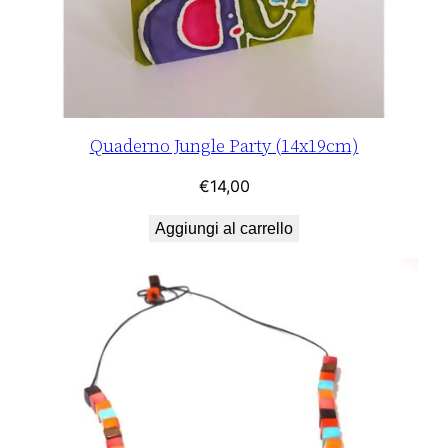
a
n
t
i
t
Quaderno Jungle Party (14x19cm)
à
€
14,00
Aggiungi al carrello