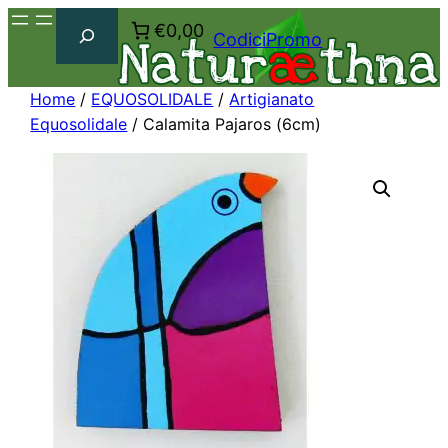
Cerca
€0,00
CodiciPromo
Home
/
EQUOSOLIDALE
/
Artigianato
Equosolidale
/ Calamita Pajaros (6cm)