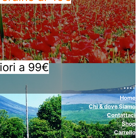
iori a 99€
….
Home
Chi & dove Siamo
Contattaci
Shop
Carrello