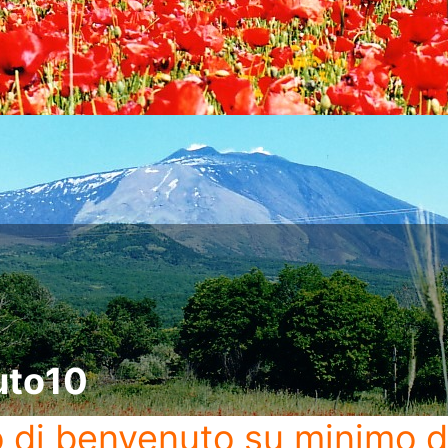
uto10
o di benvenuto
su minimo d