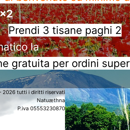
3x2
Prendi 3 tisane paghi 2
matico la
e gratuita per ordini super
2026 tutti i diritti riservati
Natuæthna
P.iva 05553230870