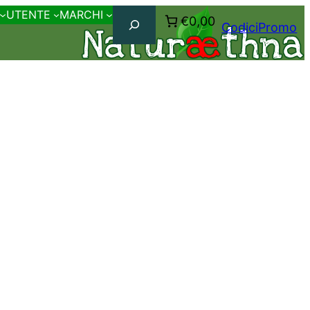
Cerca
UTENTE
MARCHI
€0,00
CodiciPromo