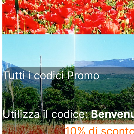
Tutti i codici Promo
Utilizza il codice:
Benven
10% di scont