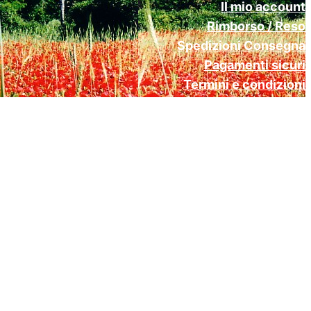
Il mio account
Rimborso / Reso
Spedizioni Consegna
Pagamenti sicuri
Termini e condizioni
Cookie Policy (UE)
Privacy Policy Gdpr