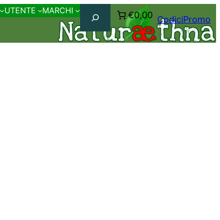
Cerca
UTENTE
MARCHI
€0,00
CodiciPromo