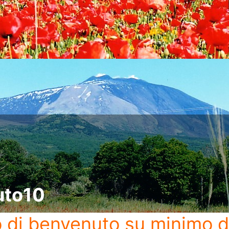
uto10
o di benvenuto
su minimo d