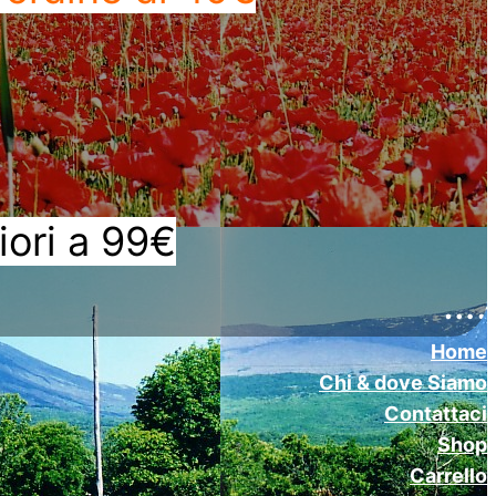
iori a 99€
….
Home
Chi & dove Siamo
Contattaci
Shop
Carrello