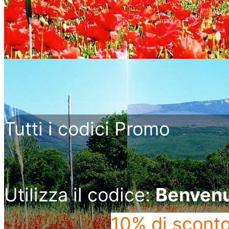
Tutti i codici Promo
Utilizza il codice:
Benven
10% di scont