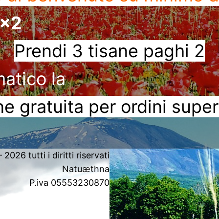
3x2
Prendi 3 tisane paghi 2
matico la
e gratuita per ordini super
2026 tutti i diritti riservati
Natuæthna
P.iva 05553230870