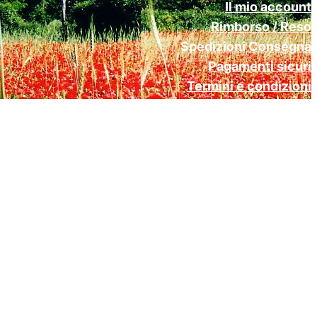
Il mio account
Rimborso / Reso
Spedizioni Consegna
Pagamenti sicuri
Termini e condizioni
Cookie Policy (UE)
Privacy Policy Gdpr