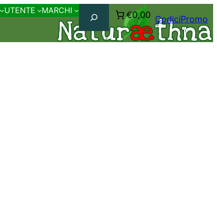
Cerca
UTENTE
MARCHI
€0,00
CodiciPromo