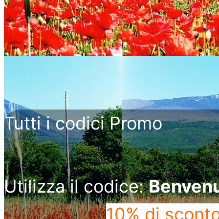
Tutti i codici Promo
Utilizza il codice:
Benven
10% di scont