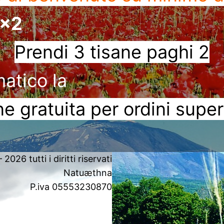
3x2
Prendi 3 tisane paghi 2
matico la
e gratuita per ordini super
2026 tutti i diritti riservati
Natuæthna
P.iva 05553230870