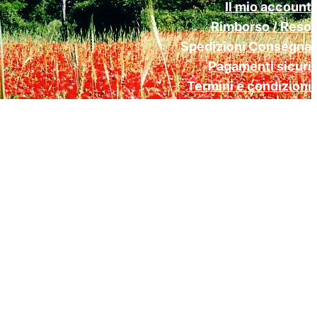
Il mio account
Rimborso / Reso
Spedizioni Consegna
Pagamenti sicuri
Termini e condizioni
Cookie Policy (UE)
Privacy Policy Gdpr