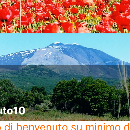
uto10
o di benvenuto
su minimo d