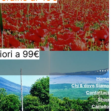
iori a 99€
….
Home
Chi & dove Siamo
Contattaci
Shop
Carrello