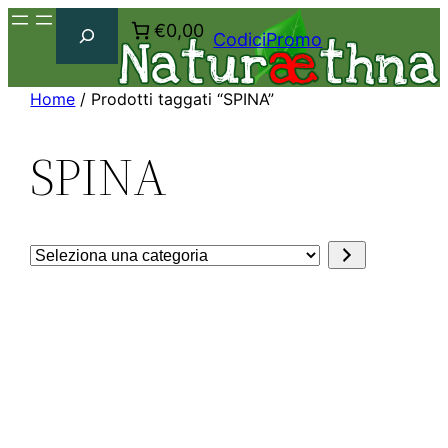
Cerca
€0,00
CodiciPromo
Home
/ Prodotti taggati “SPINA”
SPINA
Seleziona
una
categoria