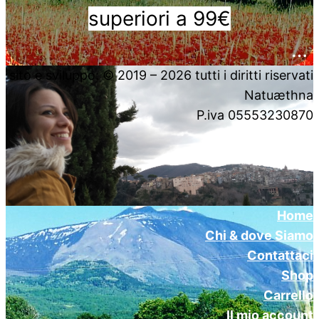
superiori a 99€
….
sito e sviluppo: © 2019 – 2026 tutti i diritti riservati
Natuæthna
P.iva 05553230870
Home
Chi & dove Siamo
Contattaci
Shop
Carrello
Il mio account