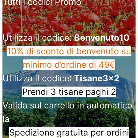
Tutti i codici Promo
Utilizza il codice:
Benvenuto10
10% di sconto di benvenuto
su
minimo d’ordine di 49€
Utilizza il codice
: Tisane3x2
Prendi 3 tisane paghi 2
Valida sul carrello in automatico
la
Spedizione gratuita per ordini