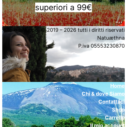
superiori a 99€
….
sito e sviluppo: © 2019 – 2026 tutti i diritti riservati
Natuæthna
P.iva 05553230870
Home
Chi & dove Siamo
Contattaci
Shop
Carrello
Il mio account