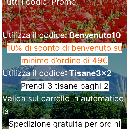
Tutti i codici Promo
Utilizza il codice:
Benvenuto10
10% di sconto di benvenuto
su
minimo d’ordine di 49€
Utilizza il codice
: Tisane3x2
Prendi 3 tisane paghi 2
Valida sul carrello in automatico
la
Spedizione gratuita per ordini