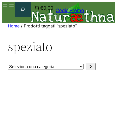
Cerca
€0,00
CodiciPromo
Home
/ Prodotti taggati “speziato”
speziato
Seleziona
una
categoria