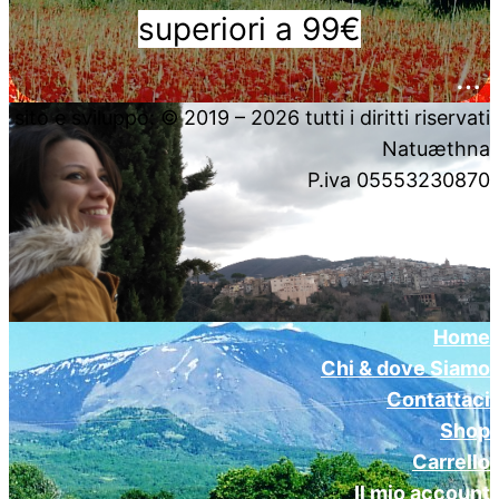
superiori a 99€
….
sito e sviluppo: © 2019 – 2026 tutti i diritti riservati
Natuæthna
P.iva 05553230870
Home
Chi & dove Siamo
Contattaci
Shop
Carrello
Il mio account