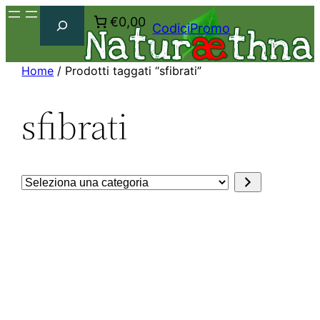
Cerca
€0,00
CodiciPromo
Home
/ Prodotti taggati “sfibrati”
sfibrati
Seleziona
una
categoria