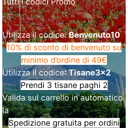
Tutti i codici Promo
Utilizza il codice:
Benvenuto10
10% di sconto di benvenuto
su
minimo d’ordine di 49€
Utilizza il codice
: Tisane3x2
Prendi 3 tisane paghi 2
Valida sul carrello in automatico
la
Spedizione gratuita per ordini