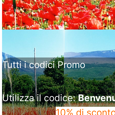
Tutti i codici Promo
Utilizza il codice:
Benven
10% di scont