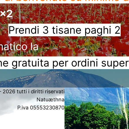
3x2
Prendi 3 tisane paghi 2
matico la
e gratuita per ordini super
2026 tutti i diritti riservati
Natuæthna
P.iva 05553230870