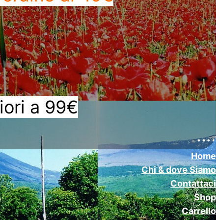
iori a 99€
….
Home
Chi & dove Siamo
Contattaci
Shop
Carrello