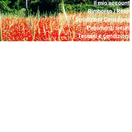
Il mio account
Rimborso / Reso
Spedizioni Consegna
Pagamenti sicuri
Termini e condizioni
Cookie Policy (UE)
Privacy Policy Gdpr