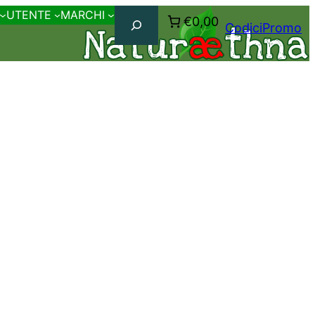
Cerca
UTENTE
MARCHI
€0,00
CodiciPromo