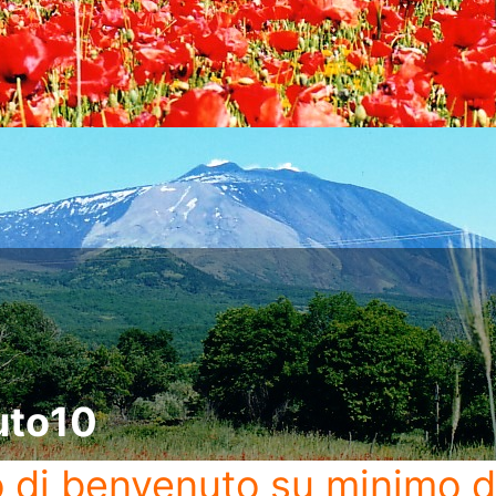
uto10
o di benvenuto
su minimo d