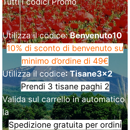
Tutti i codici Promo
Utilizza il codice:
Benvenuto10
10% di sconto di benvenuto
su
minimo d’ordine di 49€
Utilizza il codice
: Tisane3x2
Prendi 3 tisane paghi 2
Valida sul carrello in automatico
la
Spedizione gratuita per ordini