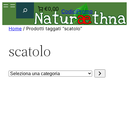
Cerca
€0,00
CodiciPromo
Home
/ Prodotti taggati “scatolo”
scatolo
Seleziona
una
categoria