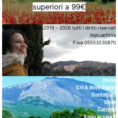
superiori a 99€
….
sito e sviluppo: © 2019 – 2026 tutti i diritti riservati
Natuæthna
P.iva 05553230870
Home
Chi & dove Siamo
Contattaci
Shop
Carrello
Il mio account