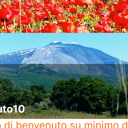
uto10
o di benvenuto
su minimo d