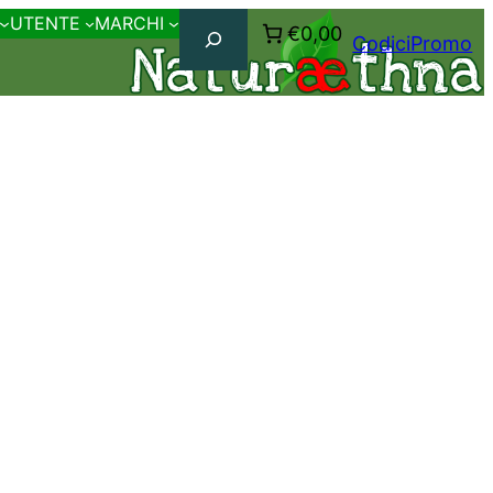
Cerca
UTENTE
MARCHI
€0,00
CodiciPromo