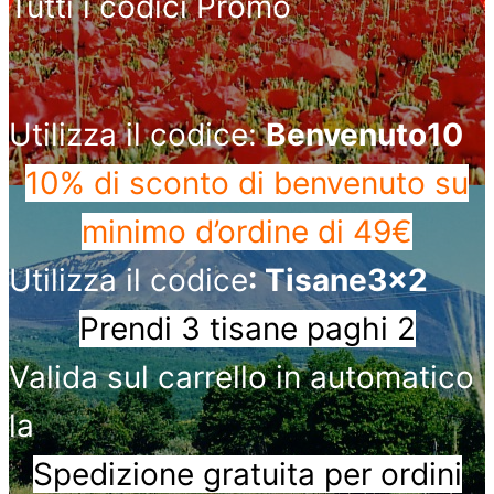
Tutti i codici Promo
Utilizza il codice:
Benvenuto10
10% di sconto di benvenuto
su
minimo d’ordine di 49€
Utilizza il codice
: Tisane3x2
Prendi 3 tisane paghi 2
Valida sul carrello in automatico
la
Spedizione gratuita per ordini