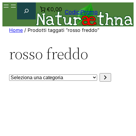
Cerca
€0,00
CodiciPromo
Home
/ Prodotti taggati “rosso freddo”
rosso freddo
Seleziona
una
categoria