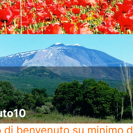
uto10
o di benvenuto
su minimo d