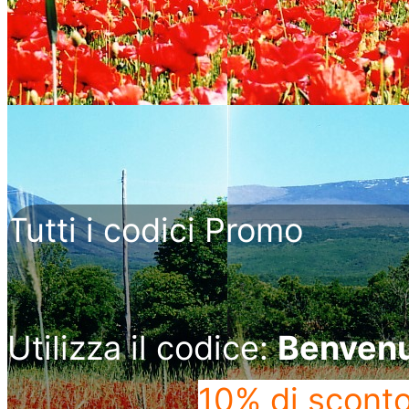
Tutti i codici Promo
Utilizza il codice:
Benven
10% di scont