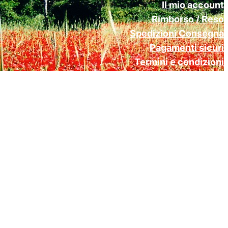
Il mio account
Rimborso / Reso
Spedizioni Consegna
Pagamenti sicuri
Termini e condizioni
Cookie Policy (UE)
Privacy Policy Gdpr