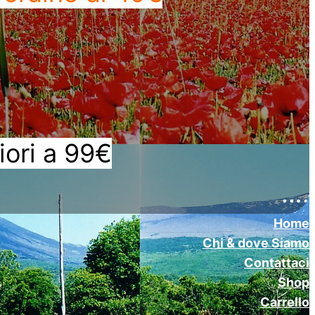
iori a 99€
….
Home
Chi & dove Siamo
Contattaci
Shop
Carrello