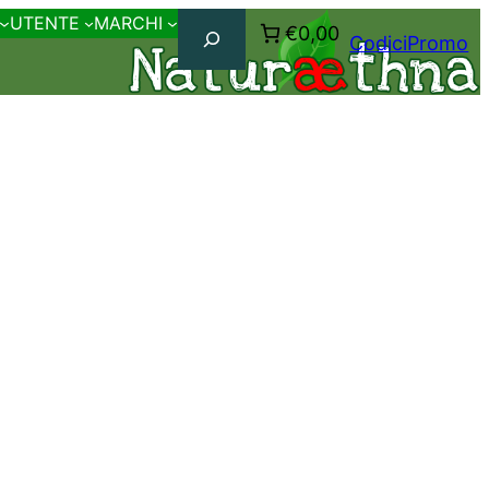
Cerca
UTENTE
MARCHI
€0,00
CodiciPromo