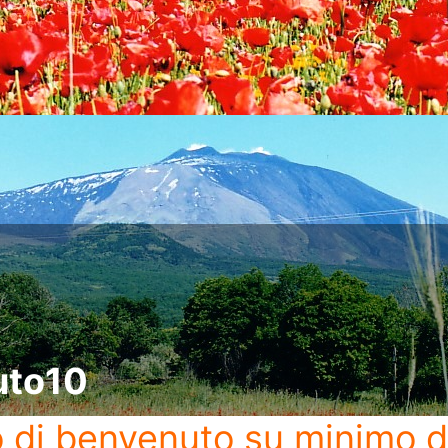
uto10
o di benvenuto
su minimo d