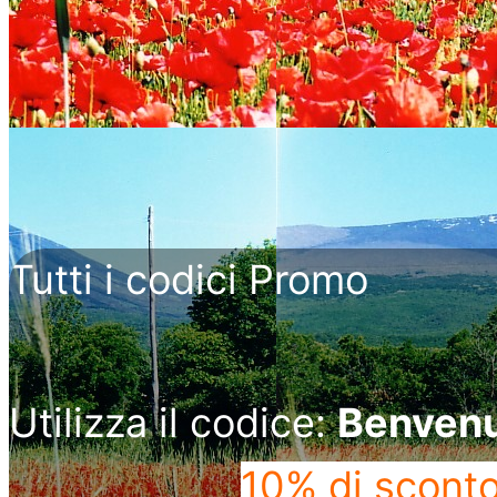
Tutti i codici Promo
Utilizza il codice:
Benven
10% di scont