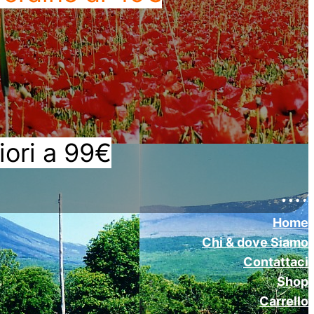
iori a 99€
….
Home
Chi & dove Siamo
Contattaci
Shop
Carrello