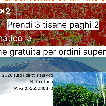
3x2
Prendi 3 tisane paghi 2
matico la
e gratuita per ordini super
2026 tutti i diritti riservati
Natuæthna
P.iva 05553230870