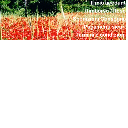
Il mio account
Rimborso / Reso
Spedizioni Consegna
Pagamenti sicuri
Termini e condizioni
Cookie Policy (UE)
Privacy Policy Gdpr