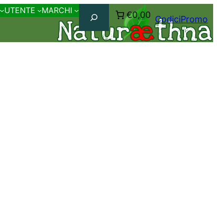
Cerca
UTENTE
MARCHI
€0,00
CodiciPromo