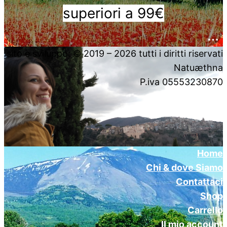
superiori a 99€
….
sito e sviluppo: © 2019 – 2026 tutti i diritti riservati
Natuæthna
P.iva 05553230870
Home
Chi & dove Siamo
Contattaci
Shop
Carrello
Il mio account