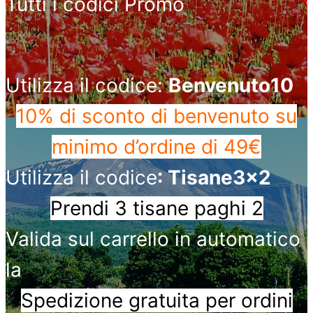
Tutti i codici Promo
Utilizza il codice:
Benvenuto10
10% di sconto di benvenuto
su
minimo d’ordine di 49€
Utilizza il codice
: Tisane3x2
Prendi 3 tisane paghi 2
Valida sul carrello in automatico
la
Spedizione gratuita per ordini