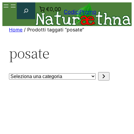
Cerca
€0,00
CodiciPromo
Home
/ Prodotti taggati “posate”
posate
Seleziona
una
categoria