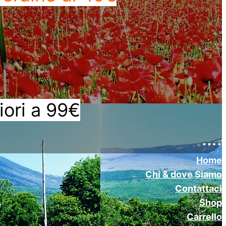
iori a 99€
….
Home
Chi & dove Siamo
Contattaci
Shop
Carrello