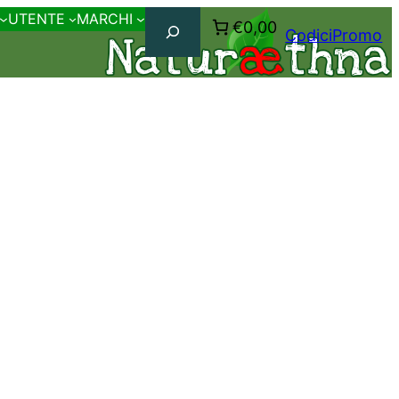
Cerca
UTENTE
MARCHI
€0,00
CodiciPromo