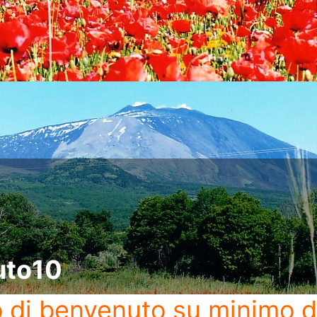
uto10
o di benvenuto
su minimo d