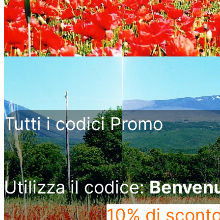
Tutti i codici Promo
Utilizza il codice:
Benven
10% di scont