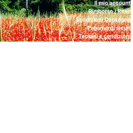
Il mio account
Rimborso / Reso
Spedizioni Consegna
Pagamenti sicuri
Termini e condizioni
Cookie Policy (UE)
Privacy Policy Gdpr