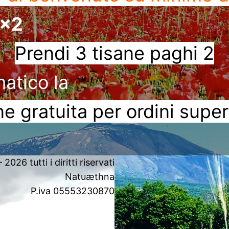
3x2
Prendi 3 tisane paghi 2
matico la
e gratuita per ordini super
2026 tutti i diritti riservati
Natuæthna
P.iva 05553230870