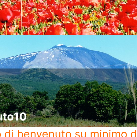
uto10
o di benvenuto
su minimo d