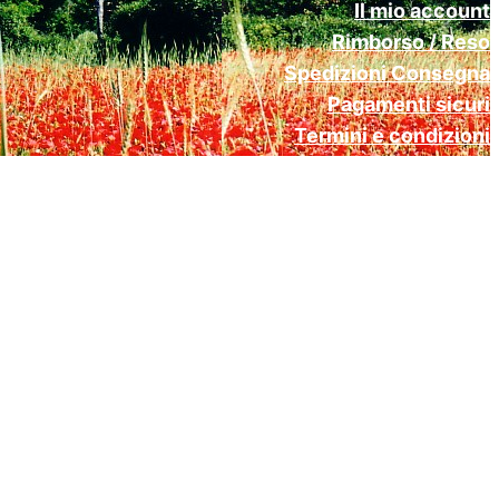
Il mio account
Rimborso / Reso
Spedizioni Consegna
Pagamenti sicuri
Termini e condizioni
Cookie Policy (UE)
Privacy Policy Gdpr