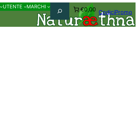
Cerca
UTENTE
MARCHI
€0,00
CodiciPromo