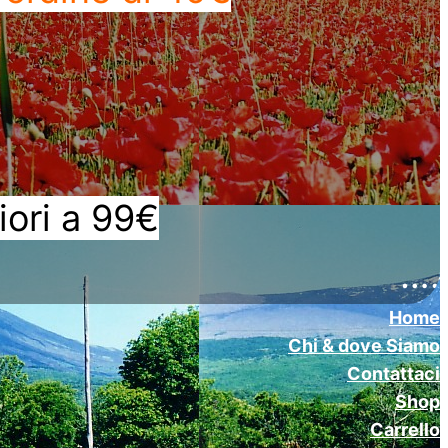
iori a 99€
….
Home
Chi & dove Siamo
Contattaci
Shop
Carrello