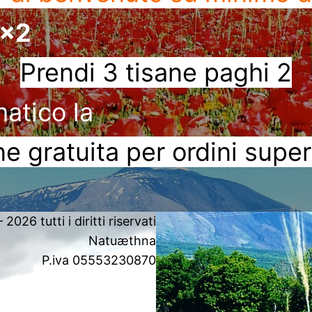
3x2
Prendi 3 tisane paghi 2
matico la
e gratuita per ordini super
2026 tutti i diritti riservati
Natuæthna
P.iva 05553230870