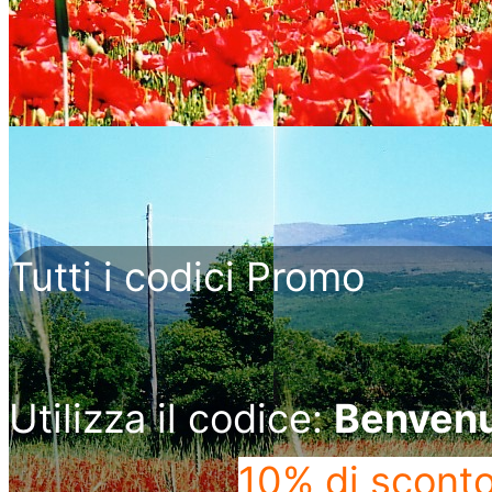
Tutti i codici Promo
Utilizza il codice:
Benven
10% di scont