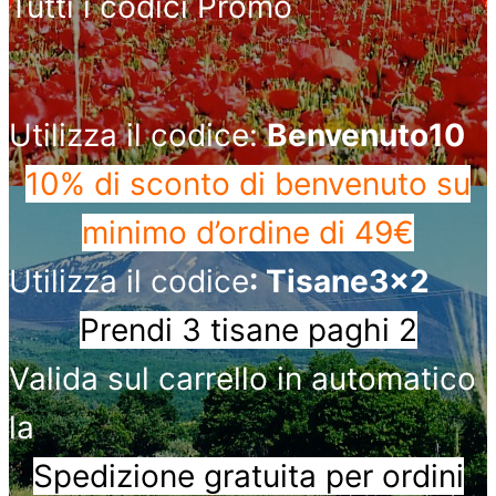
Tutti i codici Promo
Utilizza il codice:
Benvenuto10
10% di sconto di benvenuto
su
minimo d’ordine di 49€
Utilizza il codice
: Tisane3x2
Prendi 3 tisane paghi 2
Valida sul carrello in automatico
la
Spedizione gratuita per ordini