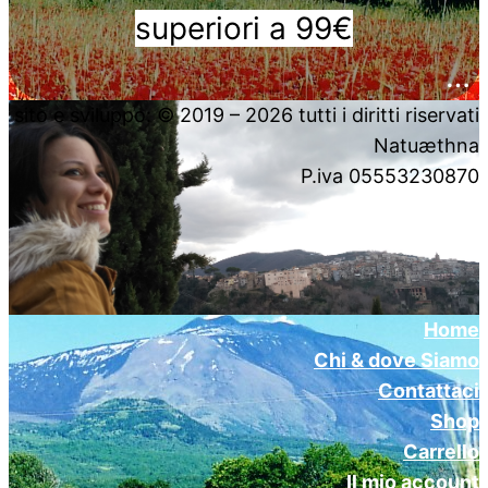
superiori a 99€
….
sito e sviluppo: © 2019 – 2026 tutti i diritti riservati
Natuæthna
P.iva 05553230870
Home
Chi & dove Siamo
Contattaci
Shop
Carrello
Il mio account