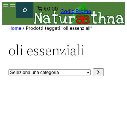
Cerca
€0,00
CodiciPromo
Home
/ Prodotti taggati “oli essenziali”
oli essenziali
Seleziona
una
categoria