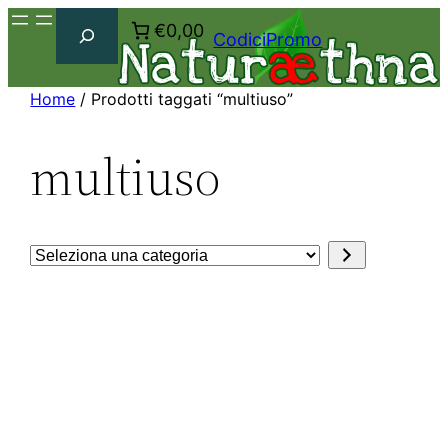
Cerca
€0,00
CodiciPromo
Home
/ Prodotti taggati “multiuso”
multiuso
Seleziona
una
categoria