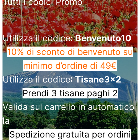
Tutti i codici Promo
Utilizza il codice:
Benvenuto10
10% di sconto di benvenuto
su
minimo d’ordine di 49€
Utilizza il codice
: Tisane3x2
Prendi 3 tisane paghi 2
Valida sul carrello in automatico
la
Spedizione gratuita per ordini