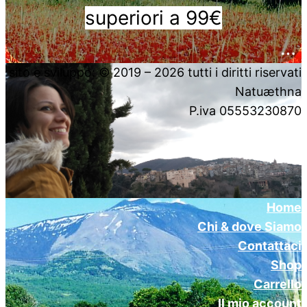
superiori a 99€
….
sito e sviluppo: © 2019 – 2026 tutti i diritti riservati
Natuæthna
P.iva 05553230870
Home
Chi & dove Siamo
Contattaci
Shop
Carrello
Il mio account