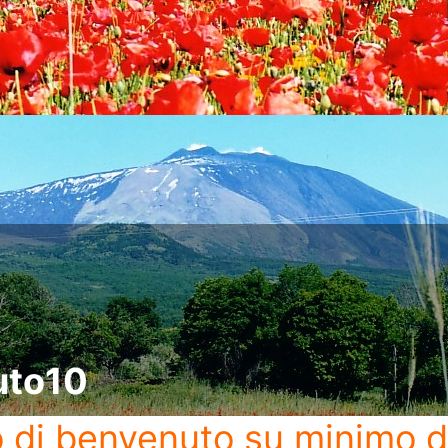
uto10
o di benvenuto
su minimo d