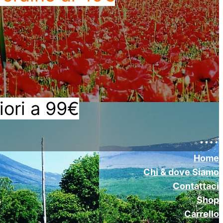
iori a 99€
….
Home
Chi & dove Siamo
Contattaci
Shop
Carrello