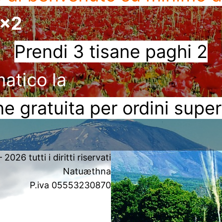
3x2
Prendi 3 tisane paghi 2
matico la
e gratuita per ordini super
2026 tutti i diritti riservati
Natuæthna
P.iva 05553230870