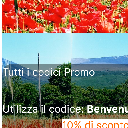
Tutti i codici Promo
Utilizza il codice:
Benven
10% di scont