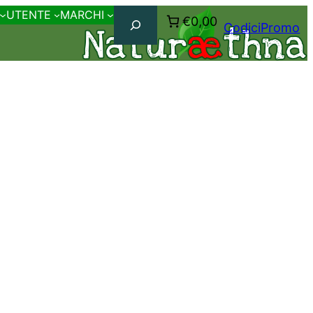
Cerca
UTENTE
MARCHI
€0,00
CodiciPromo