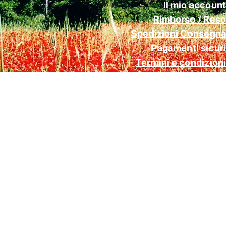
Il mio account
Rimborso / Reso
Spedizioni Consegna
Pagamenti sicuri
Termini e condizioni
Cookie Policy (UE)
Privacy Policy Gdpr