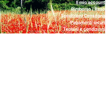
Il mio account
Rimborso / Reso
Spedizioni Consegna
Pagamenti sicuri
Termini e condizioni
Cookie Policy (UE)
Privacy Policy Gdpr