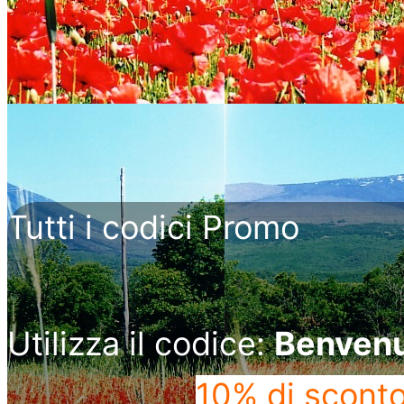
Tutti i codici Promo
Utilizza il codice:
Benven
10% di scont