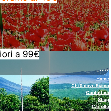
iori a 99€
….
Home
Chi & dove Siamo
Contattaci
Shop
Carrello