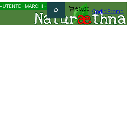
Cerca
UTENTE
MARCHI
€0,00
CodiciPromo