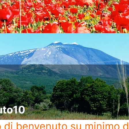
uto10
o di benvenuto
su minimo d