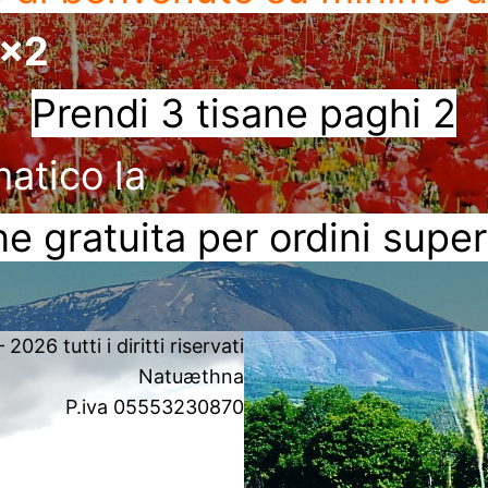
3x2
Prendi 3 tisane paghi 2
matico la
e gratuita per ordini super
2026 tutti i diritti riservati
Natuæthna
P.iva 05553230870