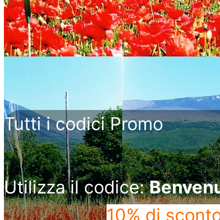
Tutti i codici Promo
Utilizza il codice:
Benven
10% di scont