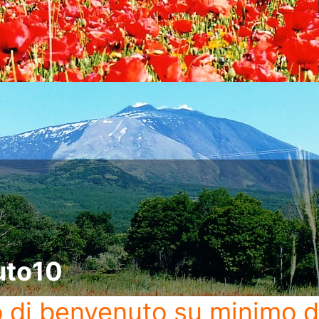
uto10
o di benvenuto
su minimo d