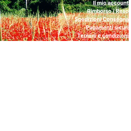
Il mio account
Rimborso / Reso
Spedizioni Consegna
Pagamenti sicuri
Termini e condizioni
Cookie Policy (UE)
Privacy Policy Gdpr