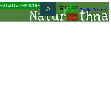
Cerca
UTENTE
MARCHI
€0,00
CodiciPromo