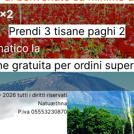
3x2
Prendi 3 tisane paghi 2
matico la
e gratuita per ordini super
2026 tutti i diritti riservati
Natuæthna
P.iva 05553230870