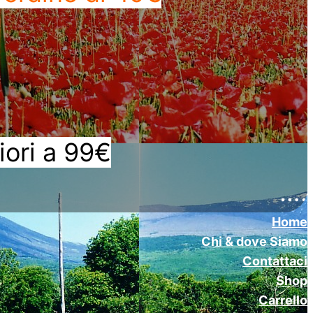
iori a 99€
….
Home
Chi & dove Siamo
Contattaci
Shop
Carrello