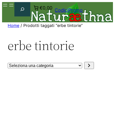
Cerca
€0,00
CodiciPromo
Home
/ Prodotti taggati “erbe tintorie”
erbe tintorie
Seleziona
una
categoria