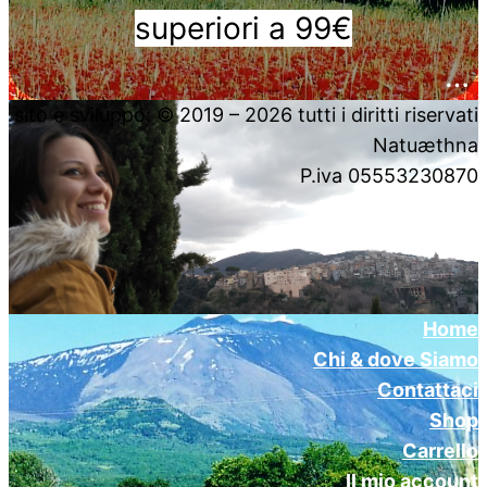
superiori a 99€
….
sito e sviluppo: © 2019 – 2026 tutti i diritti riservati
Natuæthna
P.iva 05553230870
Home
Chi & dove Siamo
Contattaci
Shop
Carrello
Il mio account