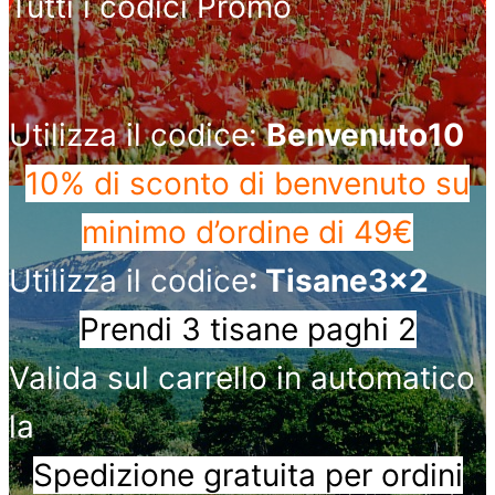
Tutti i codici Promo
Utilizza il codice:
Benvenuto10
10% di sconto di benvenuto
su
minimo d’ordine di 49€
Utilizza il codice
: Tisane3x2
Prendi 3 tisane paghi 2
Valida sul carrello in automatico
la
Spedizione gratuita per ordini