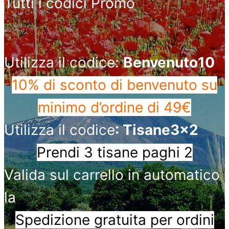
Tutti i codici Promo
Utilizza il codice:
Benvenuto10
10% di sconto di benvenuto
su
minimo d’ordine di 49€
Utilizza il codice
: Tisane3x2
Prendi 3 tisane paghi 2
Valida sul carrello in automatico
la
Spedizione gratuita per ordini