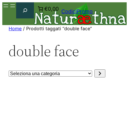
Cerca
€0,00
CodiciPromo
Home
/ Prodotti taggati “double face”
double face
Seleziona
una
categoria