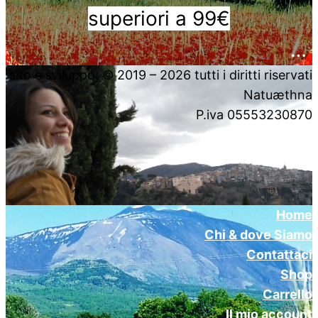
superiori a 99€
….
sito e sviluppo: © 2019 – 2026 tutti i diritti riservati
Natuæthna
P.iva 05553230870
Home
Chi & dove Siamo
Contattaci
Shop
Carrello
Il mio account