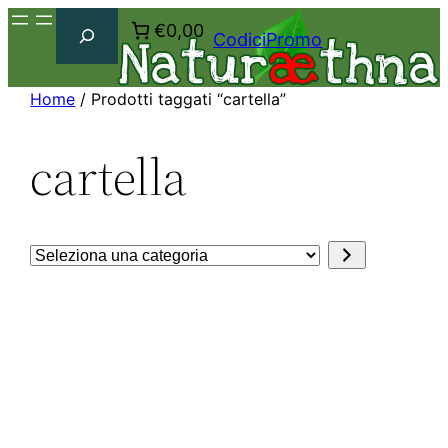
Cerca
€0,00
CodiciPromo
Home
/ Prodotti taggati “cartella”
cartella
Seleziona
una
categoria