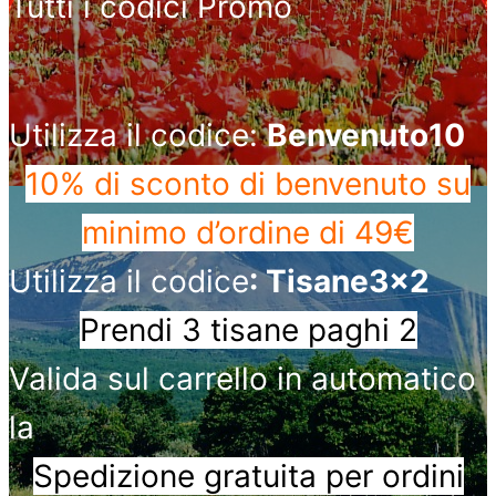
Tutti i codici Promo
Utilizza il codice:
Benvenuto10
10% di sconto di benvenuto
su
minimo d’ordine di 49€
Utilizza il codice
: Tisane3x2
Prendi 3 tisane paghi 2
Valida sul carrello in automatico
la
Spedizione gratuita per ordini