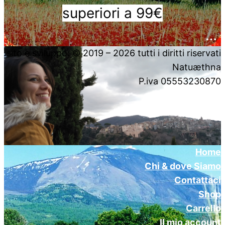
superiori a 99€
….
sito e sviluppo: © 2019 – 2026 tutti i diritti riservati
Natuæthna
P.iva 05553230870
Home
Chi & dove Siamo
Contattaci
Shop
Carrello
Il mio account