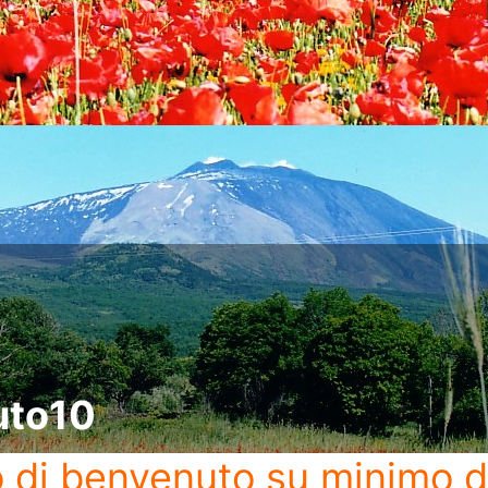
uto10
o di benvenuto
su minimo d