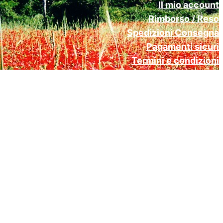
Il mio account
Rimborso / Reso
Spedizioni Consegna
Pagamenti sicuri
Termini e condizioni
Cookie Policy (UE)
Privacy Policy Gdpr