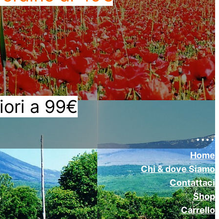
iori a 99€
….
Home
Chi & dove Siamo
Contattaci
Shop
Carrello