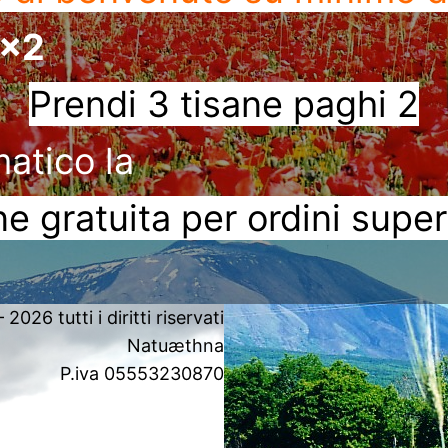
3x2
Prendi 3 tisane paghi 2
matico la
e gratuita per ordini super
2026 tutti i diritti riservati
Natuæthna
P.iva 05553230870