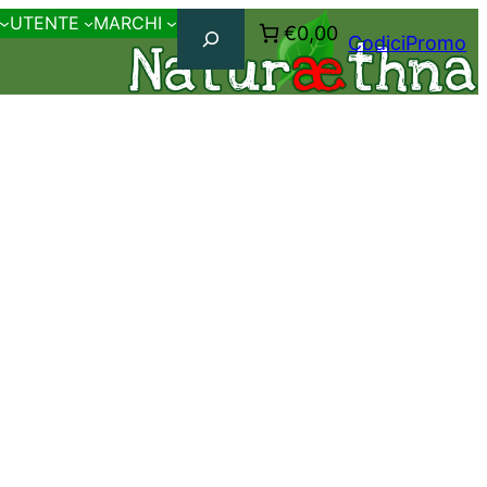
Cerca
UTENTE
MARCHI
€0,00
CodiciPromo