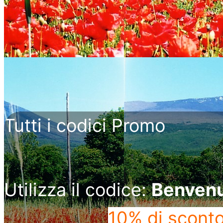
Tutti i codici Promo
Utilizza il codice:
Benven
10% di scont