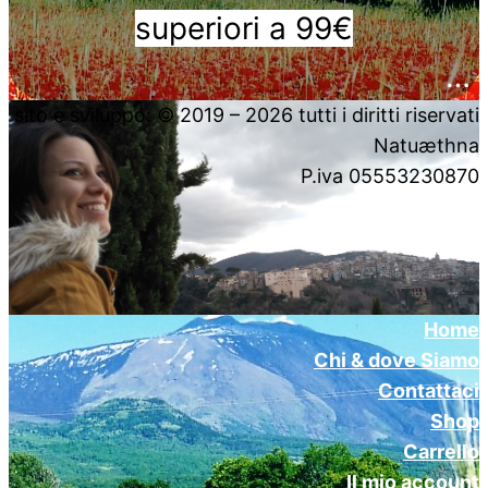
superiori a 99€
….
sito e sviluppo: © 2019 – 2026 tutti i diritti riservati
Natuæthna
P.iva 05553230870
Home
Chi & dove Siamo
Contattaci
Shop
Carrello
Il mio account