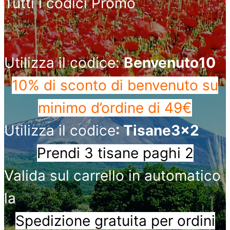
Tutti i codici Promo
Utilizza il codice:
Benvenuto10
10% di sconto di benvenuto
su
minimo d’ordine di 49€
Utilizza il codice
: Tisane3x2
Prendi 3 tisane paghi 2
Valida sul carrello in automatico
la
Spedizione gratuita per ordini