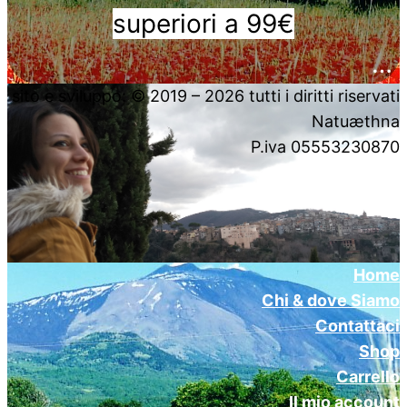
superiori a 99€
….
sito e sviluppo: © 2019 – 2026 tutti i diritti riservati
Natuæthna
P.iva 05553230870
Home
Chi & dove Siamo
Contattaci
Shop
Carrello
Il mio account