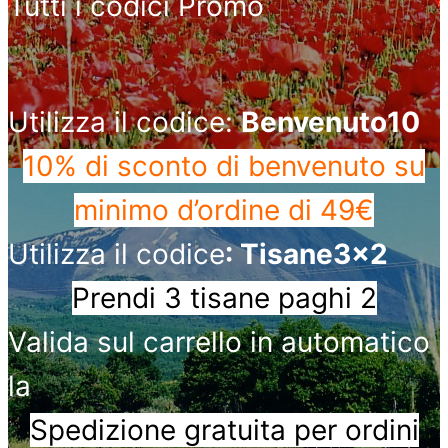
Tutti i codici Promo
Utilizza il codice:
Benvenuto10
10% di sconto di benvenuto
su
minimo d’ordine di 49€
Utilizza il codice
: Tisane3x2
Prendi 3 tisane paghi 2
Valida sul carrello in automatico
la
Spedizione gratuita per ordini