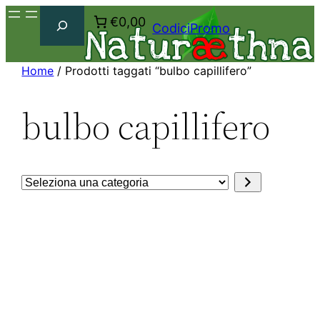
Cerca
€0,00
CodiciPromo
Home
/ Prodotti taggati “bulbo capillifero”
bulbo capillifero
Seleziona
una
categoria