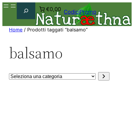
Cerca
€0,00
CodiciPromo
Home
/ Prodotti taggati “balsamo”
balsamo
Seleziona
una
categoria