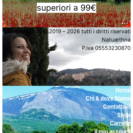
superiori a 99€
….
sito e sviluppo: © 2019 – 2026 tutti i diritti riservati
Natuæthna
P.iva 05553230870
Home
Chi & dove Siamo
Contattaci
Shop
Carrello
Il mio account