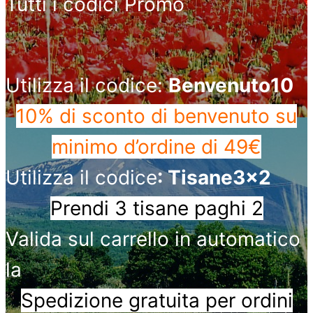
Tutti i codici Promo
Utilizza il codice:
Benvenuto10
10% di sconto di benvenuto
su
minimo d’ordine di 49€
Utilizza il codice
: Tisane3x2
Prendi 3 tisane paghi 2
Valida sul carrello in automatico
la
Spedizione gratuita per ordini