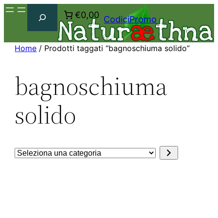
Cerca
€0,00
CodiciPromo
Home
/ Prodotti taggati “bagnoschiuma solido”
bagnoschiuma
solido
Seleziona
una
categoria