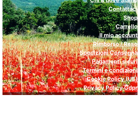
Chi & dove Siamo
Contattaci
Shop
Carrello
Il mio account
Rimborso / Reso
Spedizioni Consegna
Pagamenti sicuri
Termini e condizioni
Cookie Policy (UE)
Privacy Policy Gdpr