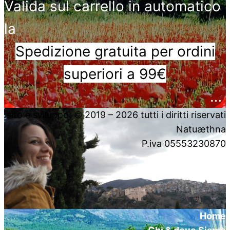
Valida sul carrello in automatico
la
Spedizione gratuita per ordini
superiori a 99€
….
sito e sviluppo: © 2019 – 2026 tutti i diritti riservati
Natuæthna
P.iva 05553230870
Home