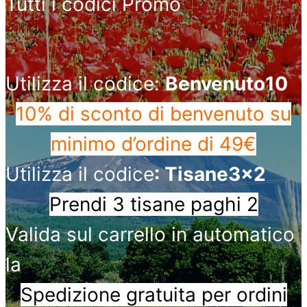
Tutti i codici Promo
Utilizza il codice:
Benvenuto10
10% di sconto di benvenuto
su
minimo d’ordine di 49€
Utilizza il codice
: Tisane3x2
Prendi 3 tisane paghi 2
Valida sul carrello in automatico
la
Spedizione gratuita per ordini