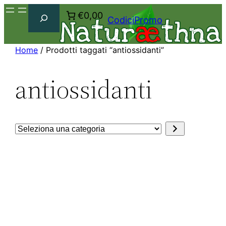
Cerca
€0,00
CodiciPromo
Home
/ Prodotti taggati “antiossidanti”
antiossidanti
Seleziona
una
categoria