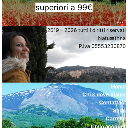
superiori a 99€
….
sito e sviluppo: © 2019 – 2026 tutti i diritti riservati
Natuæthna
P.iva 05553230870
Home
Chi & dove Siamo
Contattaci
Shop
Carrello
Il mio account