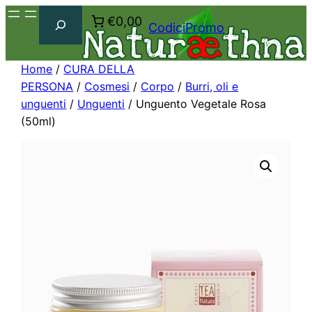
Cerca
€0,00
CodiciPromo
Home
/
CURA DELLA
PERSONA
/
Cosmesi
/
Corpo
/
Burri, oli e
unguenti
/
Unguenti
/ Unguento Vegetale Rosa
(50ml)