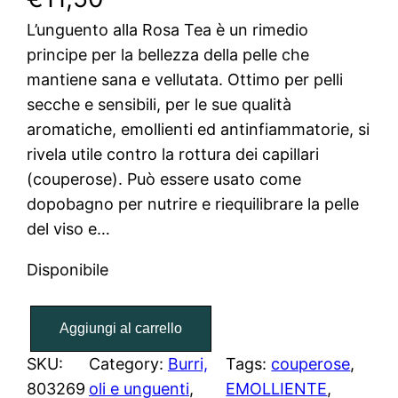
L’unguento alla Rosa Tea è un rimedio
principe per la bellezza della pelle che
mantiene sana e vellutata. Ottimo per pelli
secche e sensibili, per le sue qualità
aromatiche, emollienti ed antinfiammatorie, si
rivela utile contro la rottura dei capillari
(couperose). Può essere usato come
dopobagno per nutrire e riequilibrare la pelle
del viso e…
Disponibile
U
Aggiungi al carrello
n
g
SKU:
Category:
Burri,
Tags:
couperose
, 
u
803269
oli e unguenti
, 
EMOLLIENTE
, 