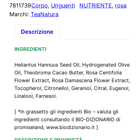
e
7811739
Corpo
, 
Unguenti
NUTRIENTE
, 
rosa
n
Marchi:
TeaNatura
t
o
Descrizione
V
e
INGREDIENTI
g
Heliantus Hannuus Seed Oil, Hydrogenated Olive
e
Oil, Theobroma Cacao Butter, Rosa Centifolia
t
Flower Extract, Rosa Damascena Flower Extract,
a
Tocopherol, Citronellol, Geraniol, Citral, Eugenol,
l
Linalool, Farnesol.
e
R
[ *In grassetto gli ingredienti Bio – valuta gli
o
ingredienti consultando il BIO-DIZIONARIO di
s
promiseland, www.biodizionario.it ]
a
DESCRIZIONE E PROPRIETÀ