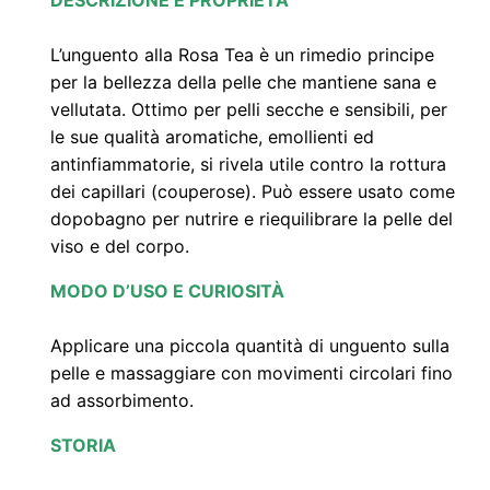
(
5
L’unguento alla Rosa Tea è un rimedio principe
0
per la bellezza della pelle che mantiene sana e
m
vellutata. Ottimo per pelli secche e sensibili, per
l
le sue qualità aromatiche, emollienti ed
antinfiammatorie, si rivela utile contro la rottura
)
dei capillari (couperose). Può essere usato come
q
dopobagno per nutrire e riequilibrare la pelle del
u
viso e del corpo.
a
n
MODO D’USO E CURIOSITÀ
t
Applicare una piccola quantità di unguento sulla
i
pelle e massaggiare con movimenti circolari fino
t
ad assorbimento.
à
STORIA