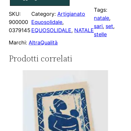
t
e
Tags:
SKU:
Category:
Artigianato
l
natale
, 
900000
Equosolidale
, 
l
sari
, 
set
, 
0379145
EQUOSOLIDALE
, 
NATALE
e
stelle
d
Marchi:
AltraQualità
a
Prodotti correlati
a
p
p
e
n
d
e
r
e