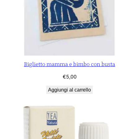
(
3
p
z
)
q
u
a
Biglietto mamma e bimbo con busta
n
€
5,00
t
i
Aggiungi al carrello
t
à