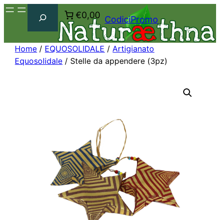
Cerca
€0,00
CodiciPromo
Home
/
EQUOSOLIDALE
/
Artigianato
Equosolidale
/ Stelle da appendere (3pz)