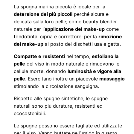
N
La spugna marina piccola è ideale per la
a
detersione dei più piccoli
perché sicura e
delicata sulla loro pelle; come beauty blender
t
naturale per l’
applicazione del make-up
come
u
fondotinta, cipria e correttore; per la
rimozione
r
del make-up
al posto dei dischetti usa e getta.
a
l
Compatte e resistenti
nel tempo,
esfoliano la
e
pelle
del viso in modo naturale e rimuovono le
cellule morte, donando
luminosità e vigore alla
P
pelle
. Esercitano inoltre un piacevole
massaggio
i
stimolando la circolazione sanguigna.
c
c
Rispetto alle spugne sintetiche, le spugne
o
naturali sono più durature, resistenti ed
ecosostenibili.
l
a
Le spugne possono essere tagliate ed utilizzate
(
per il viso. Vanno buttate nell’umido in quanto