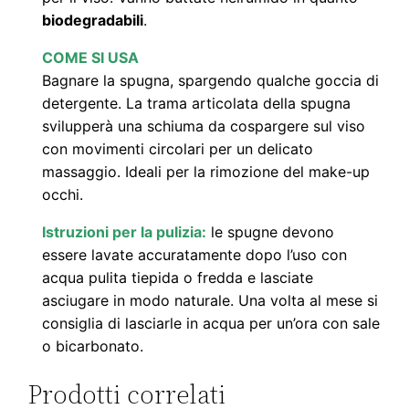
s
biodegradabili
.
i
COME SI USA
n
Bagnare la spugna, spargendo qualche goccia di
g
detergente. La trama articolata della spugna
o
svilupperà una schiuma da cospargere sul viso
l
con movimenti circolari per un delicato
a
massaggio. Ideali per la rimozione del make-up
,
occhi.
d
Istruzioni per la pulizia:
le spugne devono
a
essere lavate accuratamente dopo l’uso con
4
acqua pulita tiepida o fredda e lasciate
a
asciugare in modo naturale. Una volta al mese si
8
consiglia di lasciarle in acqua per un’ora con sale
o bicarbonato.
c
m
Prodotti correlati
)