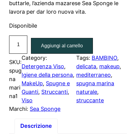
buttarle, l’azienda mazarese Sea Sponge le
lavora per dar loro nuova vita.
Disponibile
S
Aggiungi al carrello
p
u
Category:
Tags:
BAMBINO
, 
SKU:
g
Detergenza Viso
, 
delicata
, 
makeup
, 
spug
n
Igiene della persona
, 
mediterraneo
, 
na
a
MakeUp
, 
Spugne e
spugna marina
mari
M
Guanti
, 
Struccanti
, 
naturale
, 
na1
a
Viso
struccante
r
Marchi:
Sea Sponge
i
n
Descrizione
a