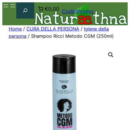
Cerca
€0,00
CodiciPromo
Home
/
CURA DELLA PERSONA
/
Igiene della
persona
/ Shampoo Ricci Metodo CGM (250ml)