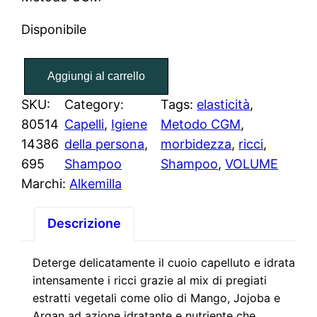
Disponibile
S
Aggiungi al carrello
h
a
SKU:
Category:
Tags:
elasticità
, 
m
80514
Capelli
, 
Igiene
Metodo CGM
, 
p
14386
della persona
, 
morbidezza
, 
ricci
, 
o
695
Shampoo
Shampoo
, 
VOLUME
o
Marchi:
Alkemilla
R
i
Descrizione
c
c
Deterge delicatamente il cuoio capelluto e idrata
i
intensamente i ricci grazie al mix di pregiati
estratti vegetali come olio di Mango, Jojoba e
M
Argan ad azione idratante e nutriente che