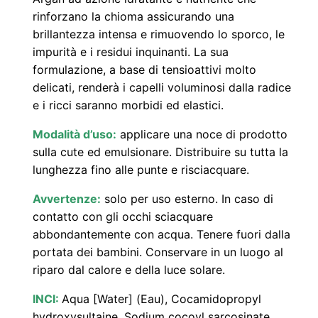
e
rinforzano la chioma assicurando una
t
brillantezza intensa e rimuovendo lo sporco, le
o
impurità e i residui inquinanti. La sua
d
formulazione, a base di tensioattivi molto
o
delicati, renderà i capelli voluminosi dalla radice
C
e i ricci saranno morbidi ed elastici.
G
Modalità d’uso:
applicare una noce di prodotto
M
sulla cute ed emulsionare. Distribuire su tutta la
(
lunghezza fino alle punte e risciacquare.
2
Avvertenze:
solo per uso esterno. In caso di
5
contatto con gli occhi sciacquare
0
abbondantemente con acqua. Tenere fuori dalla
m
portata dei bambini. Conservare in un luogo al
l
riparo dal calore e della luce solare.
)
INCI:
Aqua [Water] (Eau), Cocamidopropyl
q
hydroxysultaine, Sodium cocoyl sarcosinate,