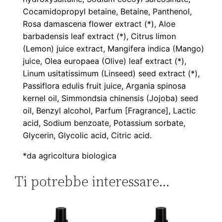
u
Cocamidopropyl betaine, Betaine, Panthenol,
a
Rosa damascena flower extract (*), Aloe
n
barbadensis leaf extract (*), Citrus limon
t
(Lemon) juice extract, Mangifera indica (Mango)
i
juice, Olea europaea (Olive) leaf extract (*),
t
Linum usitatissimum (Linseed) seed extract (*),
à
Passiflora edulis fruit juice, Argania spinosa
kernel oil, Simmondsia chinensis (Jojoba) seed
oil, Benzyl alcohol, Parfum [Fragrance], Lactic
acid, Sodium benzoate, Potassium sorbate,
Glycerin, Glycolic acid, Citric acid.
*da agricoltura biologica
Ti potrebbe interessare…