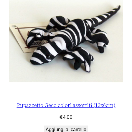
g
a
c
o
l
o
r
i
a
s
s
o
Pupazzetto Geco colori assortiti (13x6cm)
r
t
€
4,00
i
t
Aggiungi al carrello