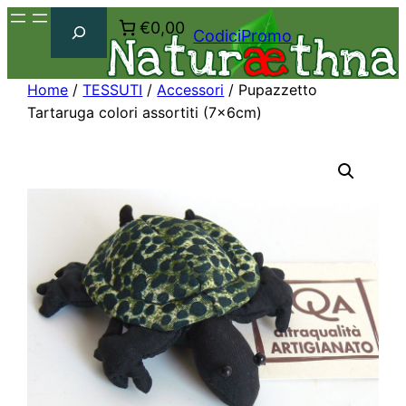
Cerca
€0,00
CodiciPromo
Home
/
TESSUTI
/
Accessori
/ Pupazzetto
Tartaruga colori assortiti (7x6cm)