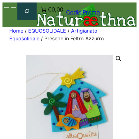
Cerca
€0,00
CodiciPromo
Home
/
EQUOSOLIDALE
/
Artigianato
Equosolidale
/ Presepe in Feltro Azzurro