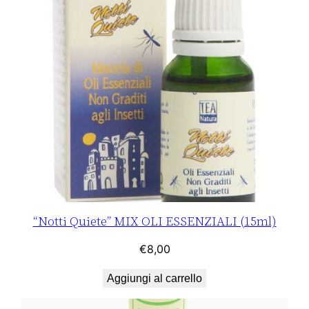
r
o
A
z
z
u
r
r
o
q
u
a
“Notti Quiete” MIX OLI ESSENZIALI (15ml)
n
€
8,00
t
i
Aggiungi al carrello
t