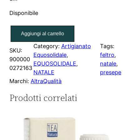
Disponibile
P
Aggiungi al carrello
r
e
Category:
Artigianato
Tags:
SKU:
s
Equosolidale
, 
feltro
, 
900000
e
EQUOSOLIDALE
, 
natale
, 
0272163
p
NATALE
presepe
e
Marchi:
AltraQualità
i
Prodotti correlati
n
F
e
l
t