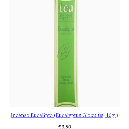
à
Incenso Eucalipto (Eucalyptus Globulus, 10gr)
€
3,50