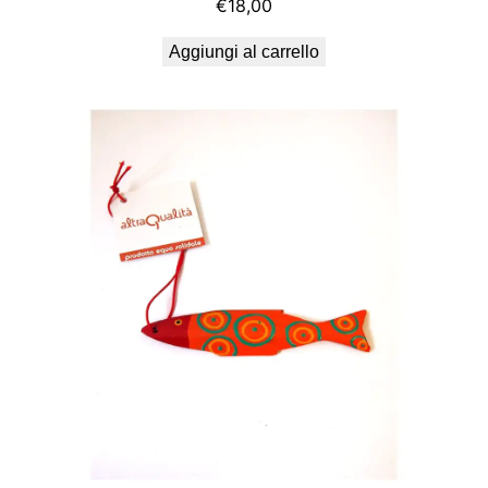
€
18,00
0
Aggiungi al carrello
0
.