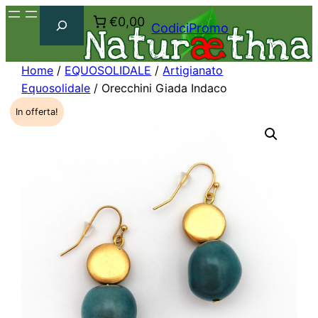
Cerca
€0,00
CodiciPromo
Home
/
EQUOSOLIDALE
/
Artigianato
Equosolidale
/ Orecchini Giada Indaco
In offerta!