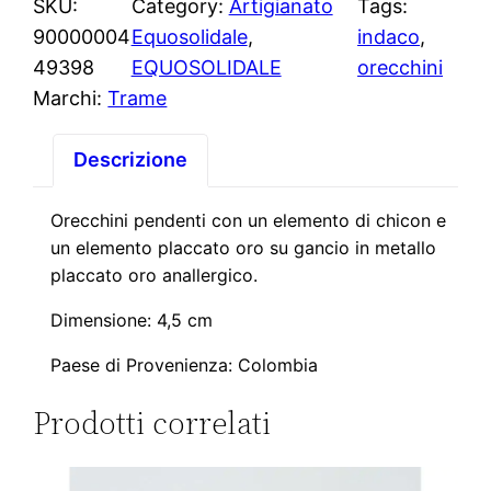
e
SKU:
Category:
Artigianato
Tags:
c
z
z
90000004
Equosolidale
, 
indaco
, 
c
49398
EQUOSOLIDALE
orecchini
z
z
h
Marchi:
Trame
i
o
o
n
Descrizione
o
a
i
G
Orecchini pendenti con un elemento di chicon e
r
t
i
un elemento placcato oro su gancio in metallo
i
t
placcato oro anallergico.
a
d
Dimensione: 4,5 cm
g
u
a
Paese di Provenienza: Colombia
I
i
a
n
Prodotti correlati
n
l
d
a
a
e