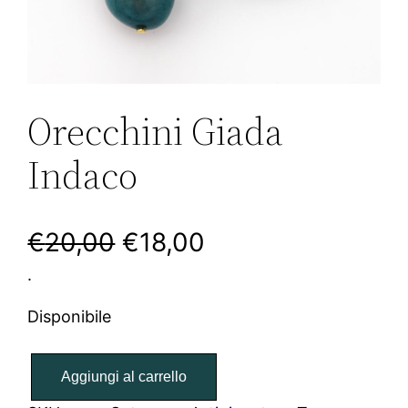
Orecchini Giada
Indaco
I
I
€
20,00
€
18,00
.
l
l
p
p
Disponibile
r
r
O
Aggiungi al carrello
r
e
e