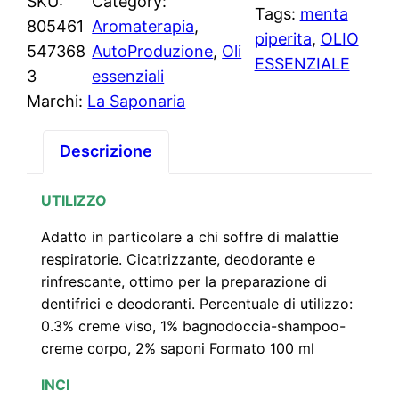
SKU:
Category:
Tags:
menta
805461
Aromaterapia
, 
piperita
, 
OLIO
547368
AutoProduzione
, 
Oli
ESSENZIALE
3
essenziali
Marchi:
La Saponaria
Descrizione
UTILIZZO
Adatto in particolare a chi soffre di malattie
respiratorie. Cicatrizzante, deodorante e
rinfrescante, ottimo per la preparazione di
dentifrici e deodoranti. Percentuale di utilizzo:
0.3% creme viso, 1% bagnodoccia-shampoo-
creme corpo, 2% saponi Formato 100 ml
INCI